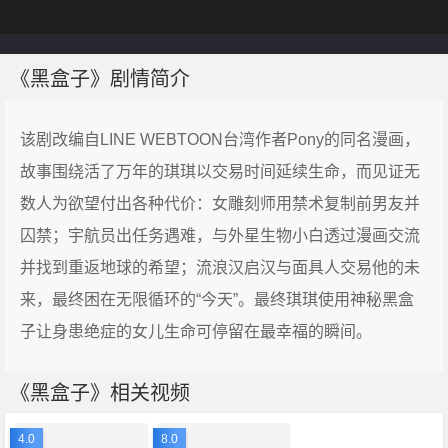
《黑盒子》剧情简介
该剧改编自LINE WEBTOON台湾作者Pony的同名漫画，
故事围绕活了万年的琪琪以交易时间延续生命，而见证无
数人为欲望付出各种代价：女雕刻师用禁术复制前男友并
囚禁；宇航员出任务遇难，与外星生物小白透过漫画交流
并找到重返地球的希望；流浪汉启汉与面具人交易他的未
来，最终困在无限循环的“今天”。最终琪琪使用神秘黑盒
子让身患绝症的女儿生命可停留在最幸福的瞬间。
《黑盒子》相关视频
4.0
8.0