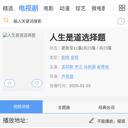
电视剧
精选
电影
动漫
综艺
微电影
新闻
输入关键词搜索
人生是道选择题
状态：
更新至11集|共23集 / 共23集
类型：
剧情
爱情
主演：
盖玥希
罗正
徐扬灏
崔菁格
导演：
齐俊盛
首播时间：
2025-01-03
视频详细
主题曲
经典台词
播放地址：
不能播放，报错