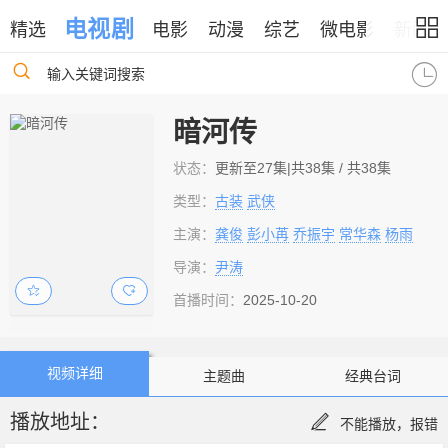
电视剧
精选
电影
动漫
综艺
微电影
新闻
输入关键词搜索
暗河传
状态：
更新至27集|共38集 / 共38集
类型：
古装
武侠
主演：
龚俊
彭小苒
乔振宇
常华森
杨雨
导演：
尹涛
首播时间：
2025-10-20
视频详细
主题曲
经典台词
播放地址：
不能播放，报错