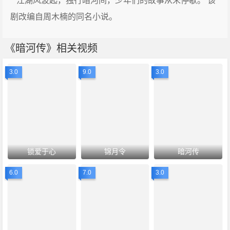
江湖风波起，独行暗河间，少年们的故事从未停歇。 该
剧改编自周木楠的同名小说。
《暗河传》相关视频
3.0
9.0
3.0
锁爱于心
锦月令
暗河传
6.0
7.0
3.0