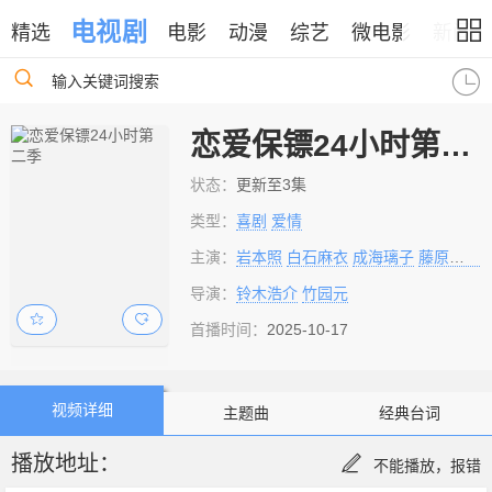
电视剧
精选
电影
动漫
综艺
微电影
新闻
输入关键词搜索
恋爱保镖24小时第二季
状态：
更新至3集
类型：
喜剧
爱情
主演：
岩本照
白石麻衣
成海璃子
藤原丈一郎
导演：
铃木浩介
竹园元
首播时间：
2025-10-17
视频详细
主题曲
经典台词
播放地址：
不能播放，报错