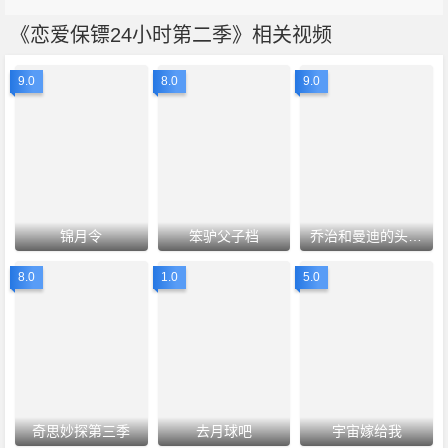
《恋爱保镖24小时第二季》相关视频
9.0
8.0
9.0
锦月令
笨驴父子档
乔治和曼迪的头婚生活第二季
8.0
1.0
5.0
奇思妙探第三季
去月球吧
宇宙嫁给我