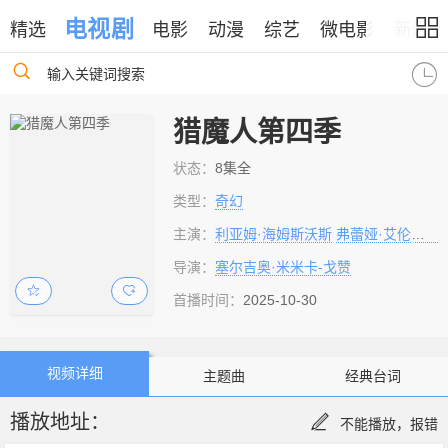
电视剧
精选
电影
动漫
综艺
微电影
新闻
输入关键词搜索
猎魔人第四季
状态：
8集全
类型：
奇幻
主演：
利亚姆·海姆斯沃斯
弗蕾娅·艾伦
安亚
导演：
塞尔吉奥·米米卡-戈赞
首播时间：
2025-10-30
视频详细
主题曲
经典台词
播放地址：
不能播放，报错