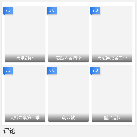
7.0
2.0
9.0
天地剑心
猎魔人第四季
天赋异禀第二季
8.0
6.0
9.0
天赋异禀第一季
朝云散
僵尸道长
评论