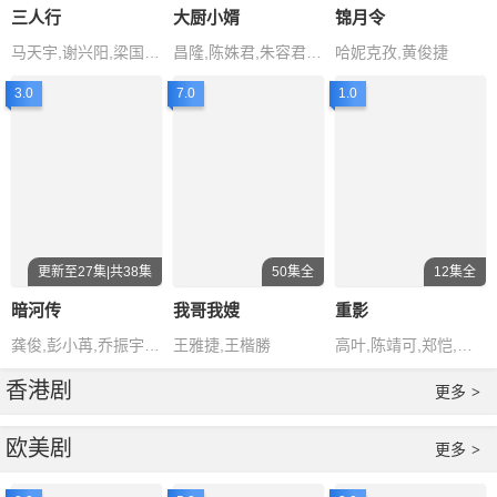
三人行
大厨小婿
锦月令
马天宇,谢兴阳,梁国荣,徐梦洁,曾宥
昌隆,陈姝君,朱容君,李泓楷,余凯
哈妮克孜,黄俊捷
3.0
7.0
1.0
更新至27集|共38集
50集全
12集全
暗河传
我哥我嫂
重影
龚俊,彭小苒,乔振宇,常华森,杨雨
王雅捷,王楷勝
高叶,陈靖可,郑恺,唐曾,薛昊婧
香港剧
更多
>
欧美剧
更多
>