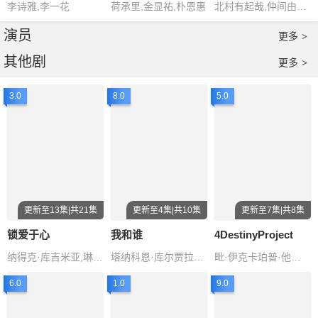
李诗雅,李一花
荷承里,金显祐,朴恩惠
北村有起哉,仲间由纪惠,小野花梨,石井杏奈,小泷
演员
更多
>
其他剧
更多
>
3.0
8.0
5.0
更新至13集|共21集
更新至4集|共10集
更新至7集|共8集
锁爱于心
我和谁
4DestinyProject
纳得克·库吉米亚,琳拉达·考布瓦赛,皮茶帕·潘图慕钦达,塔拉·提帕
塔纳科恩·库尔贾拉松巴特,阿南塔德杰·索德希,PanBhumintr,乔提帕·苏拉萨瓦,司提崇·皮叻
毗·伊克卡珀普·他塔,PanJirachotChotticomporn,LightNaruesornKantaram,RiceNatidKaveekornwong,P-jungKritsanaPancha
6.0
1.0
9.0