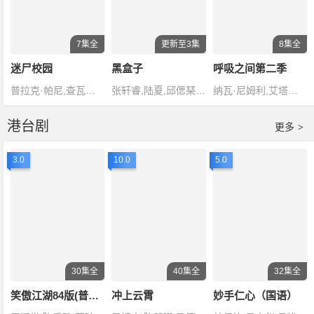
7集全
更新至3集
8集全
迷尸校园
黑盒子
呼吸之间第二季
普拉克·帕尼,查瓦林·佩德皮里亚旺,萨澜·鲁杰耶拉塔纳福拉潘,甘·克里查纳潘,拉查蓬·阿诺玛契
张轩睿,陆夏,邱偲琹,傅孟柏,谢展
纳瓦·尼姆利,艾塔娜·桑切斯-希洪,布兰卡·苏亚雷斯
港台剧
更多
>
3.0
10.0
5.0
30集全
40集全
32集全
笑傲江湖84版(普通话版)
冲上云霄
妙手仁心（国语）