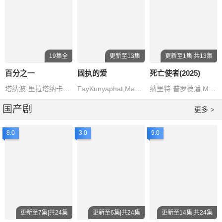
19集全
更新至13集
更新至1集|共13集
百分之一
固执的爱
死亡使者(2025)
塔纳波·里拉塔纳卡邹,乌拉萨雅·斯帕邦德,塔萨彭·维瓦隆,皮拉维·塔奇沙鹏,邝玲
FayKunyaphat,MayYada
纳里特·普罗葆潘,MichaelKiettisakVatanavitsakul,托普滕·苏巴孔·萨霍霍尔,克睿廷·基缇贾鲁皖纳奎尔
国产剧
更多
>
8.0
3.0
9.0
更新至7集|共24集
更新至6集|共24集
更新至14集|共24集