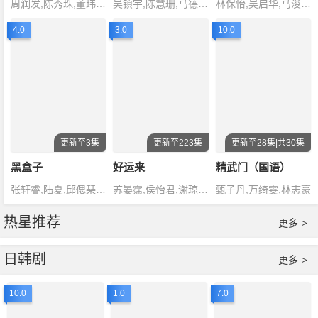
周润发,陈秀珠,董玮,戚美珍,黄曼凝
吴镇宇,陈慧珊,马德钟,胡杏儿,叶
林保怡,吴启华,马浚伟,蔡少芬,陈慧
4.0
3.0
10.0
更新至3集
更新至223集
更新至28集|共30集
黑盒子
好运来
精武门（国语）
张轩睿,陆夏,邱偲琹,傅孟柏,谢展
苏晏霈,侯怡君,谢琼煖,倪齐民,龙天翔,陈慕义,高欣欣,高群,王灿,何豪杰,刘至翰,楚宣,杨庆煌,赖芊合,王瞳,米可白,傅子纯,曾子益,赖慧如,吴东谚,谢京颖,洪浩竣,吴钰萱,程雅晨
甄子丹,万绮雯,林志豪
热星推荐
更多
>
日韩剧
更多
>
10.0
1.0
7.0