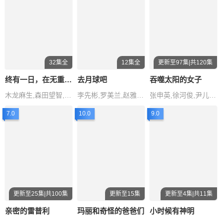
32集全
12集全
更新至97集|共120集
终有一日，在无重力的宇宙中
去月球吧
吞噬太阳的女子
木龙麻生,森田望智,片山友希,伊藤万理华,奥平大
李先彬,罗美兰,赵雅兰,金永大,章
张申英,徐河俊,尹儿贞,吴彰锡
7.0
10.0
9.0
更新至25集|共100集
更新至15集
更新至4集|共11集
亲密的雷普利
玛丽和奇怪的爸爸们
小时候有神明