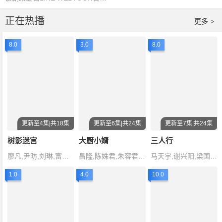
正在热播
更多
>
8.0
3.0
8.0
更新至4集|共18集
更新至6集|共24集
更新至7集|共24集
树影迷宫
大厨小婿
三人行
廖凡,尹昉,刘琳,富大龙,黄米
昌隆,陈姝君,朱容君,李泓楷,余凯
马天宇,谢兴阳,梁国荣,徐梦洁,曾宥
1.0
4.0
10.0