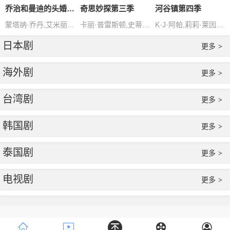
乔治和曼迪的头婚生活第二季
奇思妙探第三季
河谷镇第四季
蒙塔纳·乔丹,艾米丽·奥斯蒙特
卡丽·普雷斯顿,史蒂芬·科拜尔
K·J·阿帕,莉莉·莱因哈特,卡米拉·门德斯,科尔·斯普罗斯,卡西·科
日本剧
更多
>
海外剧
更多
>
台湾剧
更多
>
韩国剧
更多
>
泰国剧
更多
>
电视剧
更多
>
Copyright © 2016-2018
www.
ZanPianCms
.Com
.All Rights