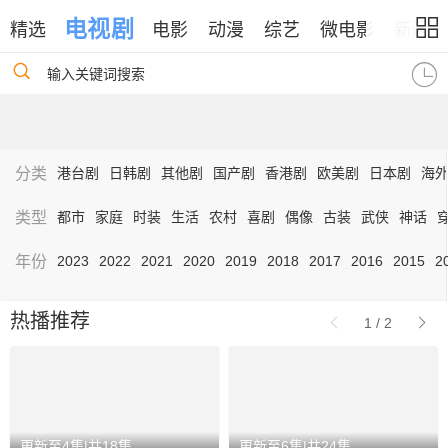
电视剧
精选
电影
动漫
综艺
微电影
新闻
输入关键词搜索
分类
港台剧
日韩剧
其他剧
国产剧
香港剧
欧美剧
日本剧
海
类型
都市
家庭
时装
生活
农村
喜剧
偶像
古装
武侠
神话
年份
2023
2022
2021
2020
2019
2018
2017
2016
2015
2
热播推荐
1
/
2
更新至4集|共18集
更新至6集|共24集