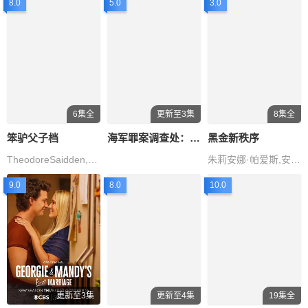
8.0
5.0
3.0
6集全
更新至3集
8集全
笨驴父子档
海军罪案调查处：悉尼第三季
黑金新秩序
TheodoreSaidden,NathanSaidden,LoraineFabb,SaraEllisHolland,马修·克罗斯
朱莉安娜·帕爱斯,安德烈·拉莫利亚,梅尔·玛伊娅
9.0
8.0
10.0
更新至3集
更新至4集
19集全