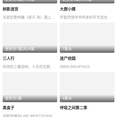
树影迷宫
大厨小婿
当老民警冉曦（廖凡 饰）遇上公安大赵赶鹅（尹昉 饰），从“互不顺眼”到携…
乔智凭借爷爷传承的手艺创办了名为“食堂”的餐厅。他以传统古法料理精心烹…
更新至7集|共24集
7集全
三人行
迷尸校园
时间的三重回响，人生的无数可能。 落雪时分，故事即将发生。
DMDLINEUP2023
更新至3集
8集全
黑盒子
呼吸之间第二季
该剧改编自LINE WEBTOON台湾作者Pony的同名漫画，故事围绕活了万年的琪琪以…