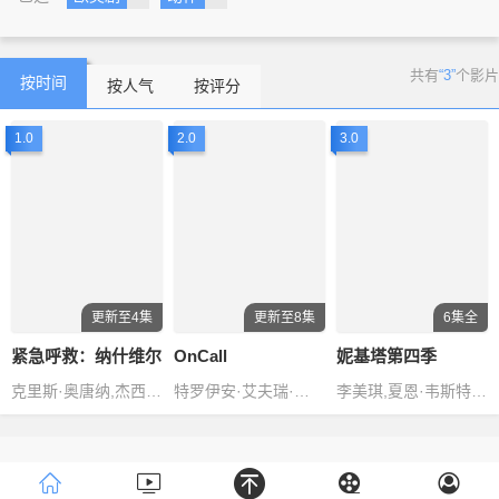
共有
“3”
个影片
按时间
按人气
按评分
1.0
2.0
3.0
更新至4集
更新至8集
6集全
紧急呼救：纳什维尔
OnCall
妮基塔第四季
克里斯·奥唐纳,杰西卡·卡普肖,金伯莉·威廉斯-佩斯利,黎安·莱姆丝
特罗伊安·艾夫瑞·贝利萨里奥,布兰登·拉瑞昆特
李美琪,夏恩·韦斯特,琳德西·冯塞卡,诺亚·比恩,戴文·萨
Copyright © 2016-2018
www.
ZanPianCms
.Com
.All Rights
Reserved .