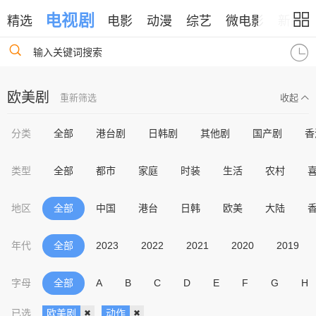
电视剧
精选
电影
动漫
综艺
微电影
新闻
输入关键词搜索
欧美剧
重新筛选
收起
分类
全部
港台剧
日韩剧
其他剧
国产剧
香
类型
全部
都市
家庭
时装
生活
农村
地区
全部
中国
港台
日韩
欧美
大陆
年代
全部
2023
2022
2021
2020
2019
字母
全部
A
B
C
D
E
F
G
H
已选
欧美剧
动作