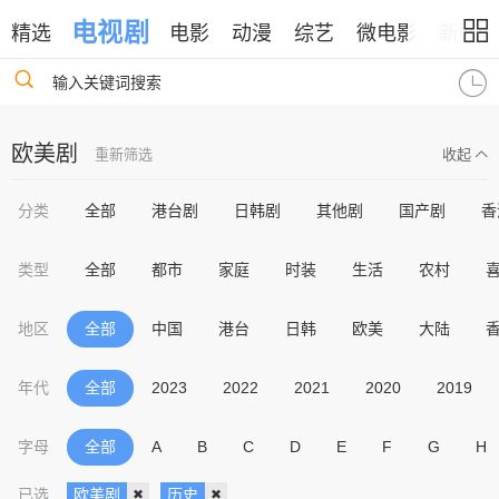
电视剧
精选
电影
动漫
综艺
微电影
新闻
输入关键词搜索
欧美剧
重新筛选
收起
分类
全部
港台剧
日韩剧
其他剧
国产剧
香
类型
全部
都市
家庭
时装
生活
农村
地区
全部
中国
港台
日韩
欧美
大陆
年代
全部
2023
2022
2021
2020
2019
字母
全部
A
B
C
D
E
F
G
H
已选
欧美剧
历史