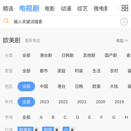
电视剧
精选
电影
动漫
综艺
微电影
新闻
输入关键词搜索
欧美剧
重新筛选
收起
分类
全部
港台剧
日韩剧
其他剧
国产剧
香
类型
全部
都市
家庭
时装
生活
农村
地区
全部
中国
港台
日韩
欧美
大陆
年代
全部
2023
2022
2021
2020
2019
字母
全部
A
B
C
D
E
F
G
H
已选
欧美剧
剧情
O