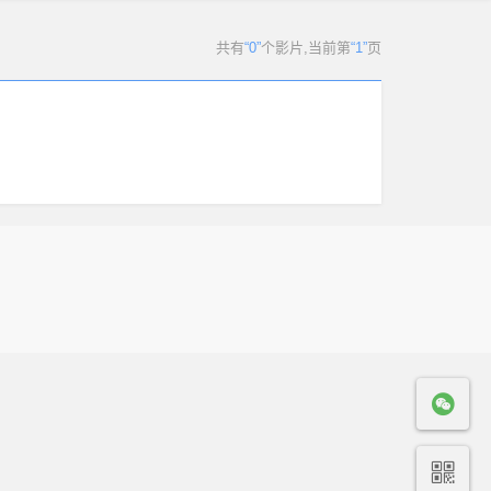
共有
“0”
个影片
,当前第
“1”
页
.