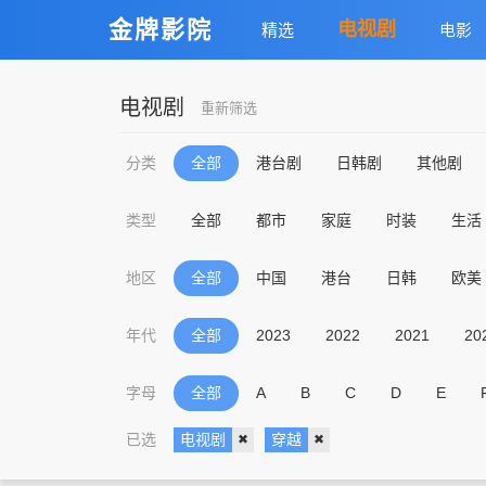
金牌影院
电视剧
精选
电影
电视剧
重新筛选
分类
全部
港台剧
日韩剧
其他剧
类型
全部
都市
家庭
时装
生活
地区
全部
中国
港台
日韩
欧美
年代
全部
2023
2022
2021
20
字母
全部
A
B
C
D
E
已选
电视剧
穿越