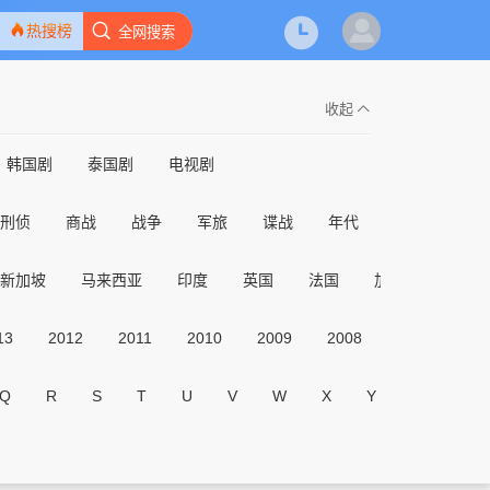
热搜榜
全网搜索
收起
韩国剧
泰国剧
电视剧
刑侦
商战
战争
军旅
谍战
年代
职场
校园
新加坡
马来西亚
印度
英国
法国
加拿大
其它
13
2012
2011
2010
2009
2008
2007
20
Q
R
S
T
U
V
W
X
Y
Z