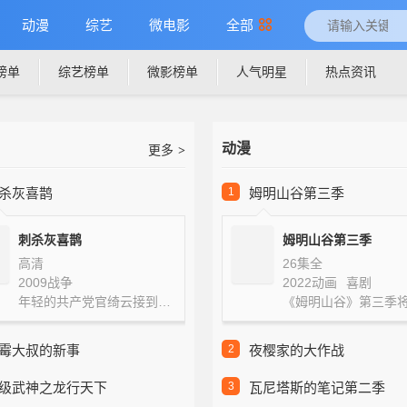
动漫
综艺
微电影
全部
榜单
综艺榜单
微影榜单
人气明星
热点资讯
动漫
更多
>
杀灰喜鹊
1
姆明山谷第三季
刺杀灰喜鹊
姆明山谷第三季
高清
26集全
2009
战争
2022
动画
喜剧
年轻的共产党官绮云接到党组织布置的一个艰巨任务：刺杀一个代号为“灰喜鹊…
霉大叔的新事
2
夜樱家的大作战
级武神之龙行天下
3
瓦尼塔斯的笔记第二季