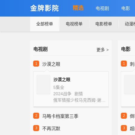
金牌影院
精选
电视剧
电影
全部榜单
电视榜单
电影榜单
动漫
电视剧
电影
更多
>
1
沙漠之眼
1
刺
沙漠之眼
5集全
2024
战争
剧情
俄军情报少校马克西姆·谢霍夫佐夫带着一名来自特种部队的年轻狙击手，抵达…
2
马略卡档案第三季
2
倒
3
不再沉默
3
超