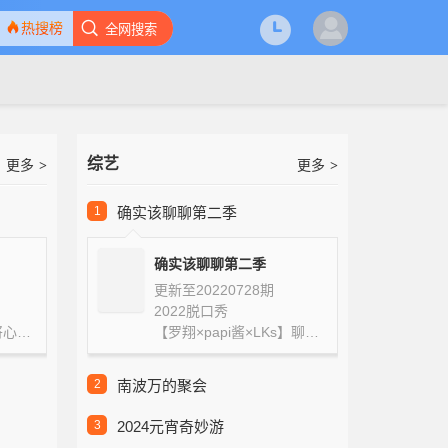
热搜榜
全网搜索
综艺
更多
更多
>
>
1
确实该聊聊第二季
确实该聊聊第二季
更新至20220728期
2022
脱口秀
《姆明山谷》第三季将心爱的姆明和朋友们带回到我们的屏幕上，带来更多的乐…
【罗翔×papi酱×LKs】聊聊自己。【杨真直×刘美含×鹦鹉梨×在下小苏】当…
2
南波万的聚会
3
2024元宵奇妙游