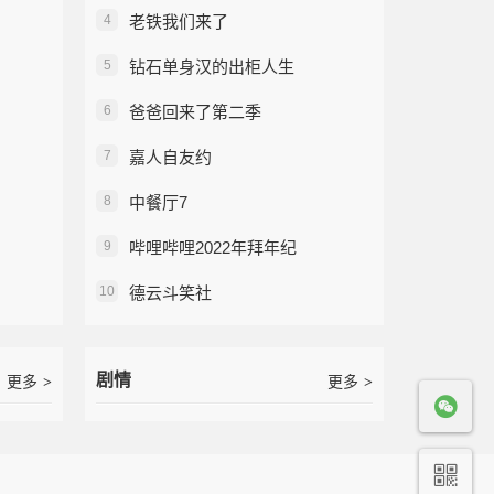
4
老铁我们来了
5
钻石单身汉的出柜人生
6
爸爸回来了第二季
7
嘉人自友约
8
中餐厅7
9
哔哩哔哩2022年拜年纪
10
德云斗笑社
剧情
更多
更多
>
>