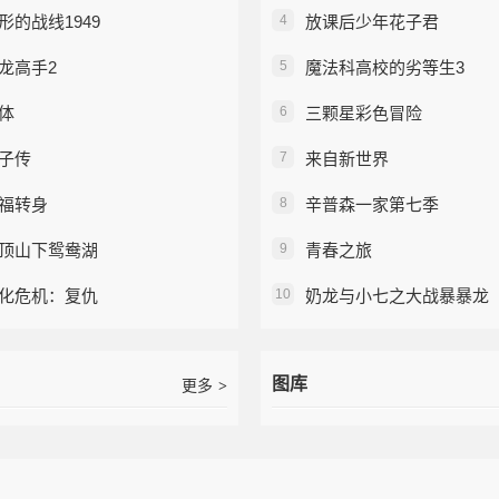
形的战线1949
4
放课后少年花子君
龙高手2
5
魔法科高校的劣等生3
体
6
三颗星彩色冒险
子传
7
来自新世界
福转身
8
辛普森一家第七季
顶山下鸳鸯湖
9
青春之旅
化危机：复仇
10
奶龙与小七之大战暴暴龙
图库
更多
>