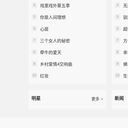
4
戏里戏外第五季
4
无
5
你是人间理想
5
驯
6
心居
6
超
7
三个女人的秘密
7
方
8
牵牛的夏天
8
幸
9
乡村爱情4交响曲
9
佛
10
红妆
10
生
明星
新闻
更多
>