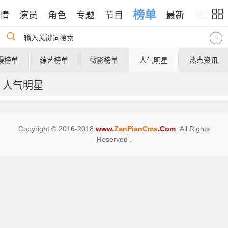
榜单
情
演员
角色
专题
节目
最新
地图
输入关键词搜索
漫榜单
综艺榜单
微影榜单
人气明星
热点资讯
人气明星
Copyright © 2016-2018
www.
ZanPianCms
.Com
.All Rights
Reserved .