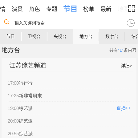
节目
情
演员
角色
专题
榜单
最新
地图
输入关键词搜索
节目
卫视台
央视台
地方台
数字台
综
地方台
共有
“1”
条内容
江苏综艺频道
详细
>
17:00
行行行
17:25
新非常周末
19:00
综艺派
直播中
20:00
综艺派
20:55
综艺派